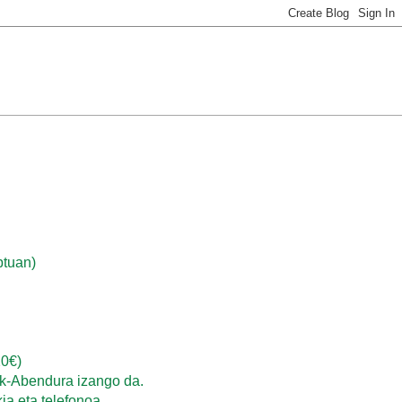
ptuan)
20€)
etik-Abendura izango da.
ia eta telefonoa.