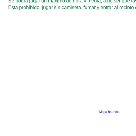
Se podrá jugar un máximo de hora y media, a no ser que las
Esta prohibido: jugar sin camiseta, fumar y entrar al recint
Mapa haunditu