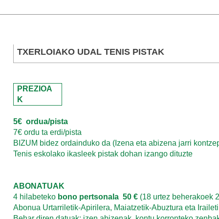
TXERLOIAKO UDAL TENIS PISTAK
PREZIOA
K
5€ ordua/pista
7€ ordu ta erdi/pista
BIZUM bidez ordainduko da (Izena eta abizena jarri kontze
Tenis eskolako ikasleek pistak dohan izango dituzte
ABONATUAK
4 hilabeteko
bono pertsonala 50 €
(18 urtez beherakoek 
Abonua Urtarriletik-Apirilera, Maiatzetik-Abuztura eta Irail
Behar diren datuak: izen abizenak, kontu korronteko zenbak