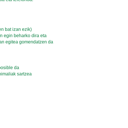
en bat izan ezik)
n egin beharko dira eta
ean egitea gomendatzen da
posible da
nimaliak sartzea