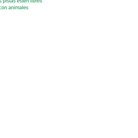
 pistas estén libres
o con animales