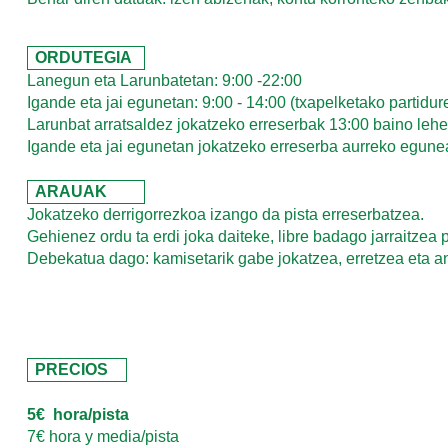
ORDUTEGIA
Lanegun eta Larunbatetan: 9:00 -22:00
Igande eta jai egunetan: 9:00 - 14:00 (txapelketako partidur
Larunbat arratsaldez jokatzeko erreserbak
13:00
baino lehe
Igande eta jai egunetan jokatzeko erreserba aurreko egun
ARAUAK
Jokatzeko derrigorrezkoa izango da pista erreserbatzea.
Gehienez ordu ta erdi joka daiteke, libre badago jarraitzea 
Debekatua dago: kamisetarik gabe jokatzea, erretzea eta a
PRECIOS
5€ hora/pista
7€ hora y media/pista